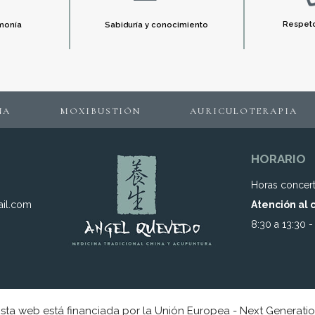
Respeto
rmonía
Sabiduría y conocimiento
A
MOXIBUSTIÓN
AURICULOTERAPIA
HORARIO
Horas concer
il.com
Atención al 
8:30 a 13:30 -
sta web está financiada por la Unión Europea - Next Generati