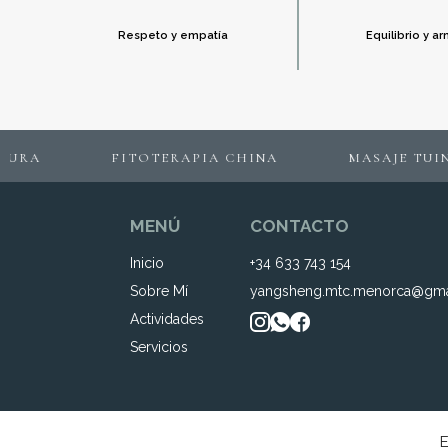
Respeto y empatía
Equilibrio y a
TURA
FITOTERAPIA CHINA
MASAJE TUIN
MENÚ
CONTACTO
Inicio
+34 633 743 154
Sobre Mí
yangsheng.mtc.menorca@gma
Actividades
Servicios
E